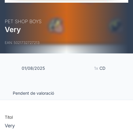
PET SHOP BOYS
Very
EAN: 5021732727213
01/08/2025
1x
CD
Pendent de valoració
Títol
Very