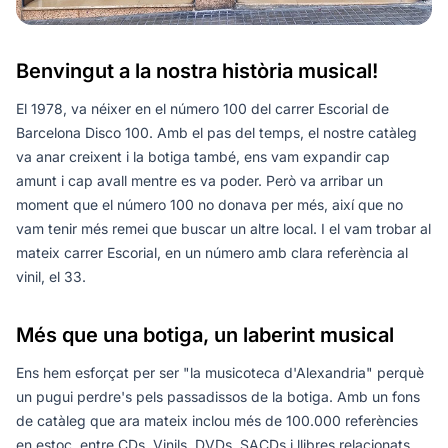
Benvingut a la nostra història musical!
El 1978, va néixer en el número 100 del carrer Escorial de
Barcelona Disco 100. Amb el pas del temps, el nostre catàleg
va anar creixent i la botiga també, ens vam expandir cap
amunt i cap avall mentre es va poder. Però va arribar un
moment que el número 100 no donava per més, així que no
vam tenir més remei que buscar un altre local. I el vam trobar al
mateix carrer Escorial, en un número amb clara referència al
vinil, el 33.
Més que una botiga, un laberint musical
Ens hem esforçat per ser "la musicoteca d'Alexandria" perquè
un pugui perdre's pels passadissos de la botiga. Amb un fons
de catàleg que ara mateix inclou més de 100.000 referències
en estoc, entre CDs, Vinils, DVDs, SACDs i llibres relacionats