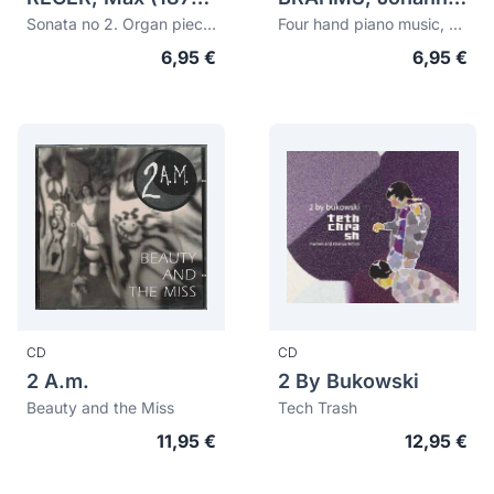
Sonata no 2. Organ pieces nos 7-12. Chorale fantasia no 2
Four hand piano music, vol. 12. String quintet no. 2. Piano quartet no. 2
6,95 €
6,95 €
CD
CD
2 A.m.
2 By Bukowski
Beauty and the Miss
Tech Trash
11,95 €
12,95 €