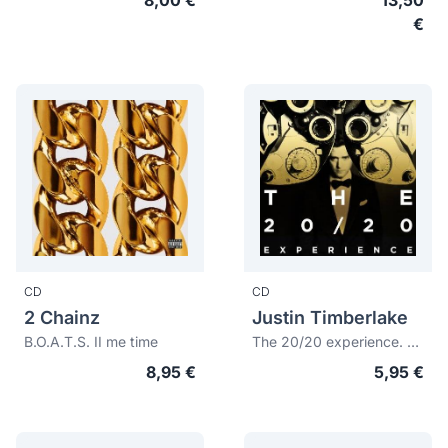
8,00 €
13,50
€
CD
CD
2 Chainz
Justin Timberlake
B.O.A.T.S. II me time
The 20/20 experience. 2 of 2
8,95 €
5,95 €