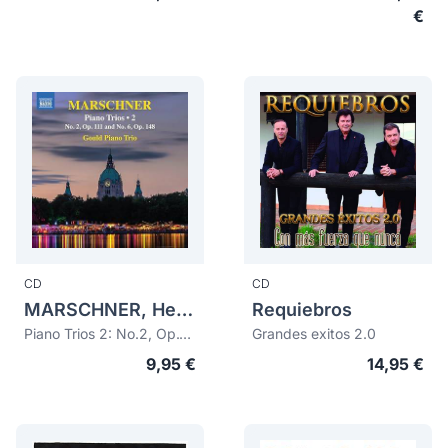
€
CD
CD
MARSCHNER, Heinrich August (1795-1861)
Requiebros
Piano Trios 2: No.2, Op.111 and No.6, Op.148
Grandes exitos 2.0
9,95 €
14,95 €