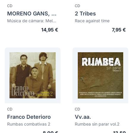
CD
CD
MORENO GANS, Joseph (1897-1976)
2 Tribes
Música de cámara: Melodias para violin y piano nos 1 & 2. Cuarteto no 2 para ins
Race against time
14,95 €
7,95 €
CD
CD
Franco Deterioro
Vv.aa.
Rumbas combativas 2
Rumbea sin parar vol.2