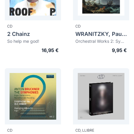
CD
CD
2 Chainz
WRANITZKY, Paul (VRANICKY, Pavel) (1756-1808)
So help me god!
Orchestral Works 2: Symphonies 'La Tempesta', Op.14 No.2, Op.33 No.33
16,95 €
9,95 €
CD
CD,
LLIBRE