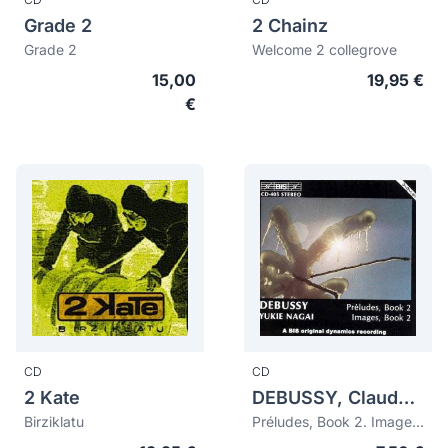
Grade 2
2 Chainz
Grade 2
Welcome 2 collegrove
15,00
19,95 €
€
CD
CD
2 Kate
DEBUSSY, Claude (1862-1918)
Birziklatu
Préludes, Book 2. Images, Book 2