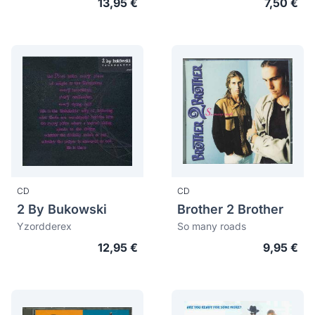
13,95 €
7,50 €
CD
CD
2 By Bukowski
Brother 2 Brother
Yzordderex
So many roads
12,95 €
9,95 €