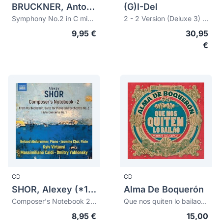
BRUCKNER, Anton (1824-1896)
(G)I-Del
Symphony No.2 in C minor (The Symphonies Vol.2 - Organ Transcriptions)
2 - 2 Version (Deluxe 3) 2nd Full Album
9,95 €
30,95
€
CD
CD
SHOR, Alexey (*1970)
Alma De Boquerón
Composer's Notebook 2: Frommy bookshelf, Suite for Piano and Orchestra No.2. Flute Concerto No.1
Que nos quiten lo bailao (incluye 2 bonus tracks) (digipack)
8,95 €
15,00