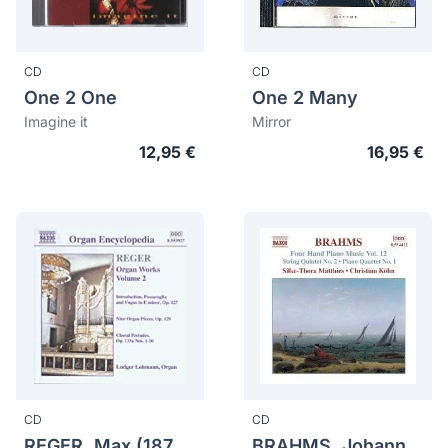
CD
CD
One 2 One
One 2 Many
Imagine it
Mirror
12,95 €
16,95 €
CD
CD
REGER, Max (1873-1916)
BRAHMS, Johannes (1833-1897)