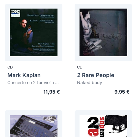
CD
CD
Mark Kaplan
2 Rare People
Concerto no 2 for violin and orchestra. Concerto no 2 in C minor for violin and
Naked body
11,95 €
9,95 €