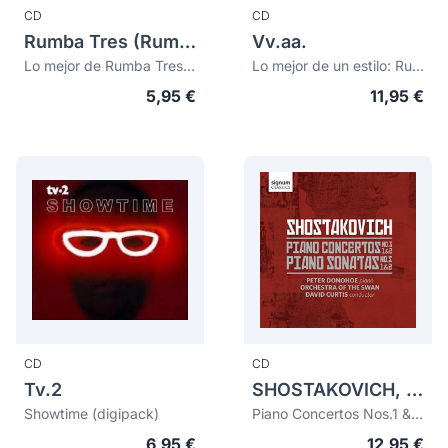
CD
CD
Rumba Tres (Rumba 3)
Vv.aa.
Lo mejor de Rumba Tres Vol.2
Lo mejor de un estilo: Rumba Catalana Vol.1 - Vol.2
5,95 €
11,95 €
CD
CD
Tv.2
SHOSTAKOVICH, Dmitry (1906-1975)
Showtime (digipack)
Piano Concertos Nos.1 & 2. Piano Sonatas Nos.1 & 2
6,95 €
12,95 €