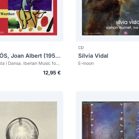
CD
AMARGÓS, Joan Albert (1950)
Sílvia Vidal
Cançó, Festa i Dansa. Iberian Music for Clarinet, Basset Horn and Piano
E-moon
12,95 €