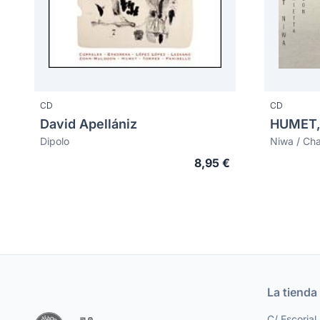
CD
CD
David Apellániz
HUMET,
Dipolo
Niwa / Ch
8,95 €
La tienda
C/ Escorial