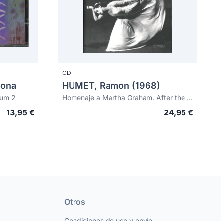
CD
lona
HUMET, Ramon (1968)
lum 2
Homenaje a Martha Graham. After the poem by Mario Lucarda
13,95 €
24,95 €
Otros
Condiciones de uso y envío