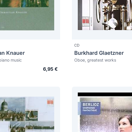
CD
an Knauer
Burkhard Glaetzner
piano music
Oboe, greatest works
6,95 €