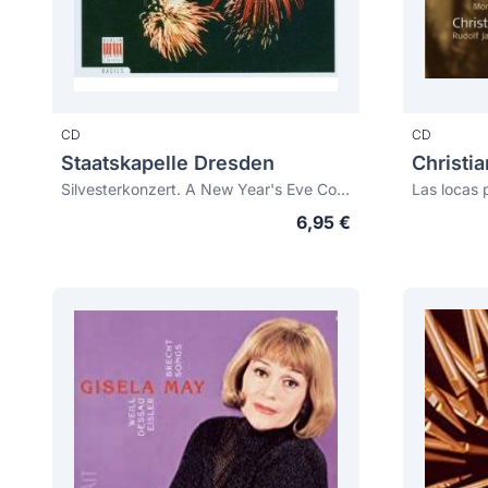
CD
CD
Staatskapelle Dresden
Christi
Silvesterkonzert. A New Year's Eve Concert
Las locas 
6,95 €