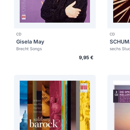
CD
CD
Gisela May
Brecht Songs
9,95 €