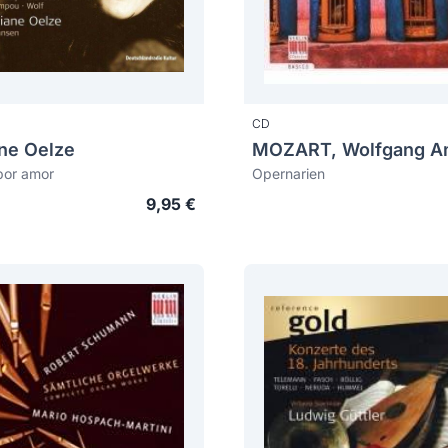
CD
ane Oelze
por amor
Opernarien
9,95 €