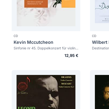
CD
CD
Kevin Mccutcheon
Wilbert
Sinfonie nr 45. Doppelkonzert für violine und cembalo. Eine kleine nacht musik
12,95 €