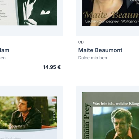
CD
dam
Maite Beaumont
nen
Dolce mio ben
14,95 €