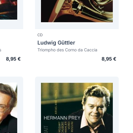
CD
Ludwig Güttler
s
Triompho des Corno da Caccia
8,95 €
8,95 €