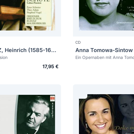
CD
SCHÜTZ, Heinrich (1585-1672)
Anna Tomowa-Sintow
sion
17,95 €