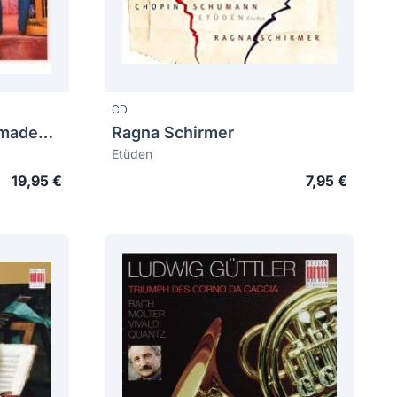
CD
MOZART, Wolfgang Amadeus (1756-1791)
Ragna Schirmer
Etüden
19,95 €
7,95 €