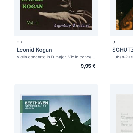
CD
CD
Leonid Kogan
Violin concerto in D major. Violin concerto no 3 in g Major
Lukas-Pas
9,95 €