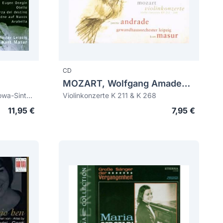
CD
MOZART, Wolfgang Amadeus (1756-1791)
Ein Opernaben mit Anna Tomowa-Sintow
Violinkonzerte K 211 & K 268
11,95 €
7,95 €