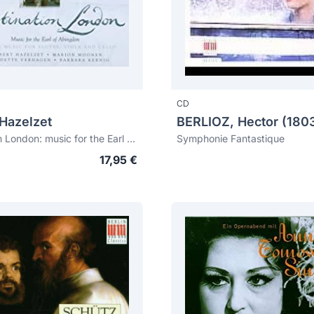
CD
 Hazelzet
BERLIOZ, Hector (180
Destination London: music for the Earl of Abingdon
Symphonie Fantastique
17,95 €