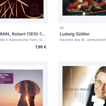
CD
SCHUMANN, Robert (1810-1856)
Ludwig Güttler
sechs Studien in Kanonischer Form. Vier Skizzen. Sechs Fugen über Bach
Konzerte des 18. Jahrhundert
7,95 €