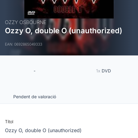
OZZY OSBOURNE
Ozzy O, double O (unauthorized)
EAN: 0692865049333
-
1x
DVD
Pendent de valoració
Títol
Ozzy O, double O (unauthorized)