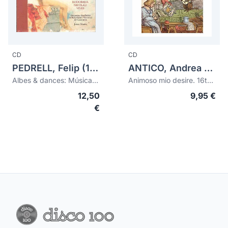
CD
CD
PEDRELL, Felip (1841-1922)
ANTICO, Andrea (c.1480-?)
Albes & dances: Música simfònica de la Renaixença (digipack)
Animoso mio desire. 16th-Century Italian Keyboard Favourites
12,50
9,95 €
€