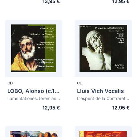
13,95 €
12,95 €
CD
CD
LOBO, Alonso (c.1555-1617)
Lluís Vich Vocalis
Lamentationes. Ieremiae Prophetae. Missa Assumptit. Iesus
L'esperit de la Contrareforma. Música religiosa de...
12,95 €
12,95 €