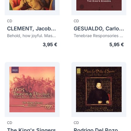
CD
CD
CLEMENT, Jacobus (Clemens non Papa) (1510/1515-1556)
GESUALDO, Carlo (1566-1613)
Behold, how joyful. Mass and Motets
Tenebrae Responsories for Manudy Thursday
3,95 €
5,95 €
CD
CD
The King's Singers
Rodrigo Del Pozo