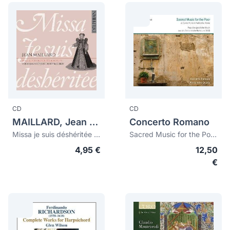
CD
CD
MAILLARD, Jean (c.1538-1570)
Concerto Romano
Missa je suis déshéritée & Motets
Sacred Music for the Poor at Santa Maria in Vallicella, Rome
4,95 €
12,50
€