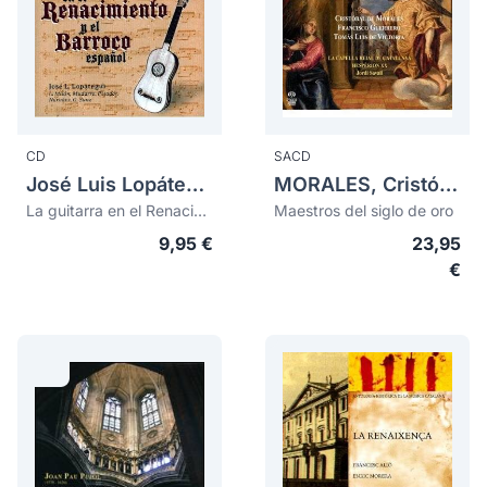
CD
SACD
José Luis Lopátegui
MORALES, Cristóbal de (1500-1553)
La guitarra en el Renacimiento y el Barroco español
Maestros del siglo de oro
9,95 €
23,95
€