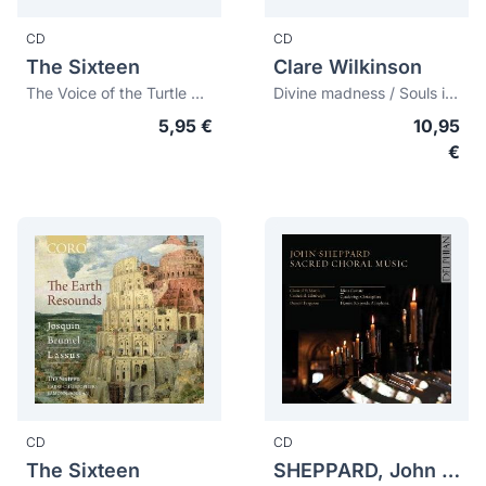
CD
CD
The Sixteen
Clare Wilkinson
The Voice of the Turtle Dove
Divine madness / Souls in exile. When renaissance melancholy meets sufism
5,95 €
10,95
€
CD
CD
The Sixteen
SHEPPARD, John (c.1515-c.1559)