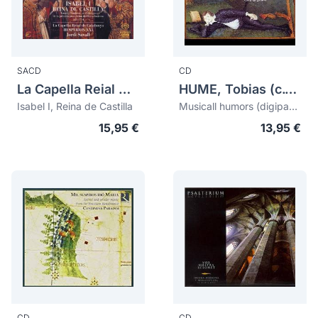
SACD
CD
La Capella Reial De Catalunya
HUME, Tobias (c.1579-1645)
Isabel I, Reina de Castilla
Musicall humors (digipack)
15,95 €
13,95 €
CD
CD