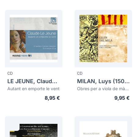
CD
CD
LE JEUNE, Claude (ca.1530-1600)
MILAN, Luys (1500-1565) (MILÀ, Lluís del)
Autant en emporte le vent
Obres per a viola de mà sola i cançons
8,95 €
9,95 €