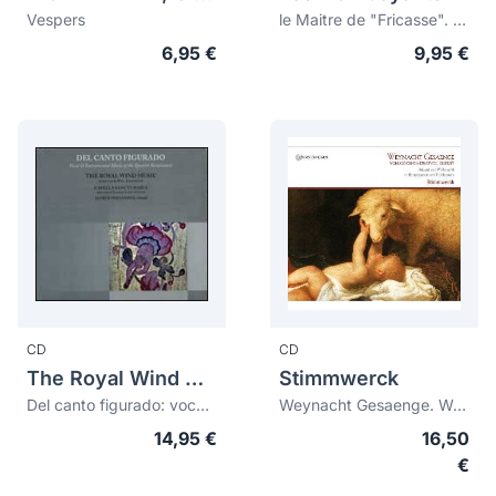
Vespers
le Maitre de "Fricasse". Secular Music of Jean Japart (15th century)
6,95 €
9,95 €
CD
CD
The Royal Wind Music
Stimmwerck
Del canto figurado: vocal & instrumental music of the spanish renaissance
Weynacht Gesaenge. Wohlklingend & kunstvoll gesetzet
14,95 €
16,50
€