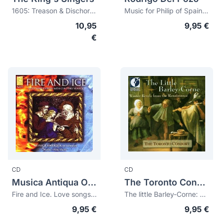
1605: Treason & Dischord. William Byrd and the Gunpowder Plot
Music for Philip of Spain and his four wives
10,95
9,95 €
€
CD
CD
Musica Antiqua Of London
The Toronto Consort
Fire and Ice. Love songs from the 16th century Venice
The little Barley-Corne: winter revels from the renaissance
9,95 €
9,95 €