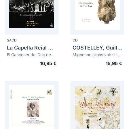
SACD
CD
La Capella Reial De Catalunya
COSTELLEY, Guillaume (c.1530-1606)
El Cançoner del Duc de Calàbria. Villancicos & Ensaladas. Missa Pro Defunctis...
Mignonne allons voir si la Rose
16,95 €
15,95 €