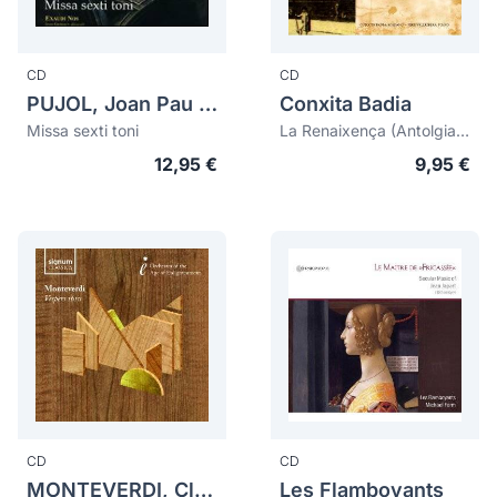
CD
CD
PUJOL, Joan Pau (1573?-1626)
Conxita Badia
Missa sexti toni
La Renaixença (Antolgia Històrica de la Música Catalana)
12,95 €
9,95 €
CD
CD
MONTEVERDI, Claudio (1567-1643)
Les Flamboyants