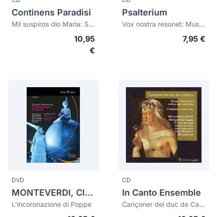
Continens Paradisi
Psalterium
Mil suspiros dio Maria: Sacred and secular music from the Brazilian Renaissance
Vox nostra resonet: Musica medieval y renacentista s.XIII-s.XVI (digipack)
10,95
7,95 €
€
DVD
CD
MONTEVERDI, Claudio (1567-1643)
In Canto Ensemble
L'incoronazione di Poppe
Cançoner del duc de Calàbria. Duos i Exercicis sobre els vuit tons