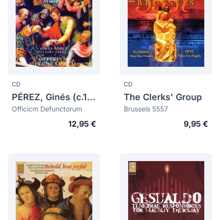
CD
CD
PÉREZ, Ginés (c.1548-1600)
The Clerks' Group
Officicm Defunctorum
Brussels 5557
12,95 €
9,95 €