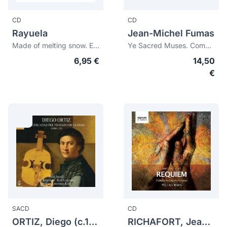
CD
CD
Rayuela
Jean-Michel Fumas
Made of melting snow. Elizabethan Consort Songs
Ye Sacred Muses. Complaintes, élégies et chansons
6,95 €
14,50
€
SACD
CD
ORTIZ, Diego (c.1510-c.1570)
RICHAFORT, Jean (c.1480-1547)