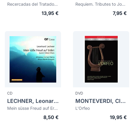
Recercadas del Tratado de Glosas (digipak)
Requiem. Tributes to Josquin Desprez
13,95 €
7,95 €
CD
DVD
LECHNER, Leonard (c.1553-1606)
MONTEVERDI, Claudio (1567-1643)
Mein süsse Freud auf Erden. Sacred Choral Music
L'Orfeo
8,50 €
19,95 €