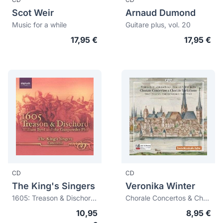
Scot Weir
Arnaud Dumond
Music for a while
Guitare plus, vol. 20
17,95 €
17,95 €
CD
CD
The King's Singers
Veronika Winter
1605: Treason & Dischord. William Byrd and the Gunpowder Plot
Chorale Concertos & Chorale Variations
10,95
8,95 €