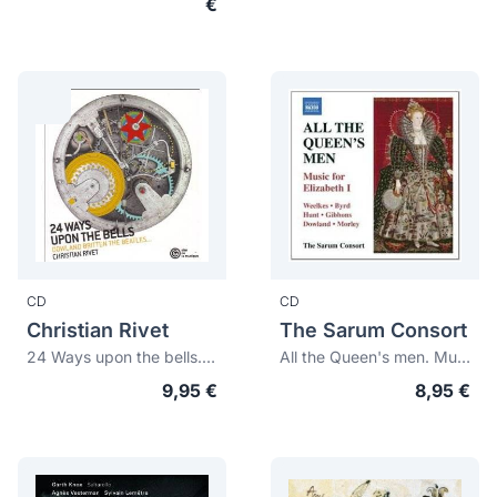
€
CD
CD
Christian Rivet
The Sarum Consort
24 Ways upon the bells. Dowland Britten The Beatles...
All the Queen's men. Music for Elizabeth I
9,95 €
8,95 €