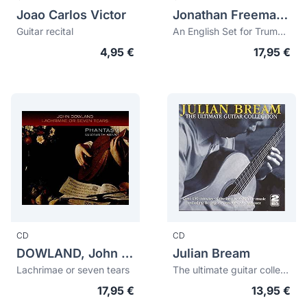
Joao Carlos Victor
Jonathan Freeman-Attwood
Guitar recital
An English Set for Trumpet
4,95 €
17,95 €
CD
CD
DOWLAND, John (1563-1626)
Julian Bream
Lachrimae or seven tears
The ultimate guitar collection
17,95 €
13,95 €