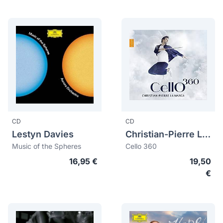
CD
CD
Lestyn Davies
Christian-Pierre La Marca
Music of the Spheres
Cello 360
16,95 €
19,50
€