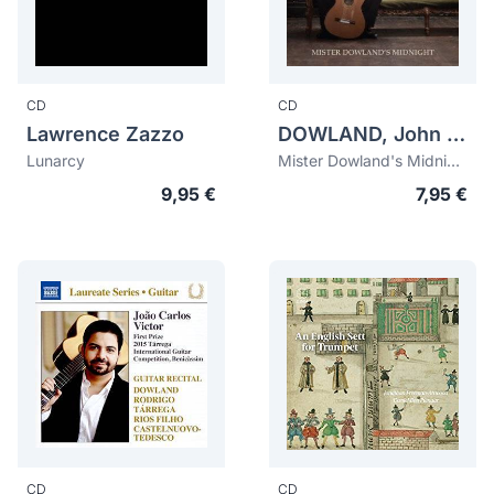
CD
CD
Lawrence Zazzo
DOWLAND, John (1563-1626)
Lunarcy
Mister Dowland's Midnight
9,95 €
7,95 €
CD
CD