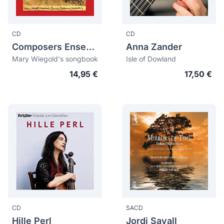
CD
CD
Composers Ensemble
Anna Zander
Mary Wiegold's songbook
Isle of Dowland
14,95 €
17,50 €
CD
SACD
Hille Perl
Jordi Savall