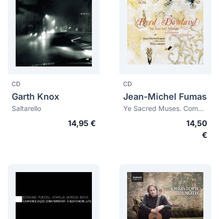
CD
CD
Garth Knox
Jean-Michel Fumas
Saltarello
Ye Sacred Muses. Complaintes, élégies et chansons
14,95 €
14,50
€