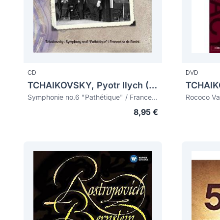
CD
DVD
TCHAIKOVSKY, Pyotr Ilych (1840-1893)
Symphonie no.6 "Pathétique" / Francesca da Rimini
8,95 €