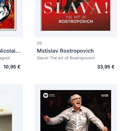
CD
RIMSKY-KORSAKOV, Nicolai (1844-1908)
Mstislav Rostropovich
agnol
Slava! The art of Rostropovich
10,95 €
33,95 €