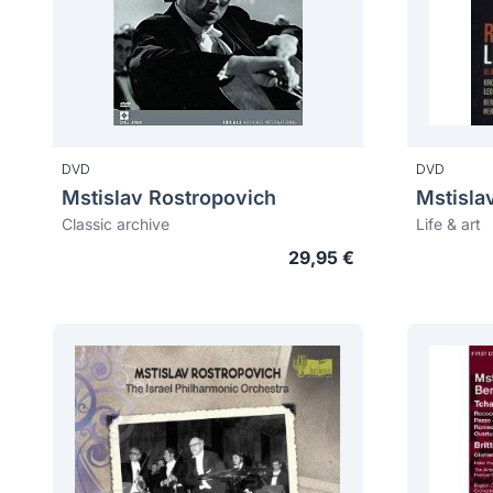
DVD
DVD
Mstislav Rostropovich
Mstisla
Classic archive
Life & art
29,95 €