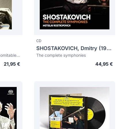
CD
SHOSTAKOVICH, Dmitry (1906-1975)
L'archet indomptable (The indomitable bow)
The complete symphonies
21,95 €
44,95 €