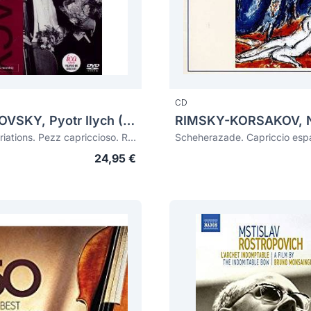
CD
TCHAIKOVSKY, Pyotr Ilych (1840-1893)
Rococo Variations. Pezz capriccioso. Romeo and Juliet Overture. Gloriana
Scheherazade. Capriccio esp
24,95 €