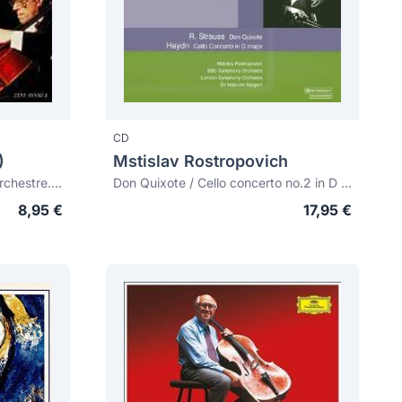
CD
)
Mstislav Rostropovich
Concerto pour violoncelle et orchestre. Hymnes de silence
Don Quixote / Cello concerto no.2 in D major
8,95 €
17,95 €