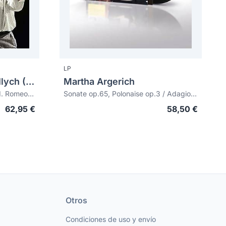
LP
TCHAIKOVSKY, Pyotr Ilych (1840-1893)
Martha Argerich
Symphonies Nos.1-6. Manfred. Romeo and Juliet. Francesca da Rimini
Sonate op.65, Polonaise op.3 / Adagio & Allegro op.70
62,95 €
58,50 €
Otros
Condiciones de uso y envío