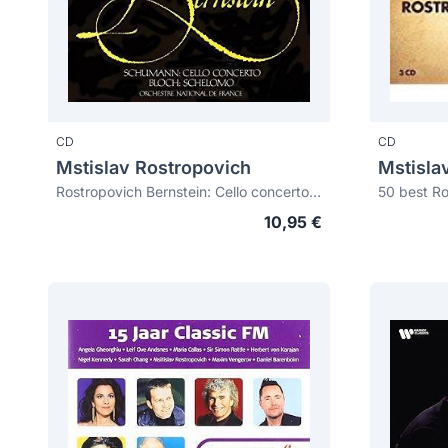
CD
CD
Mstislav Rostropovich
Mstisla
Rostropovich Bernstein: Cello concerto. Schelomo
50 best Ro
10,95 €