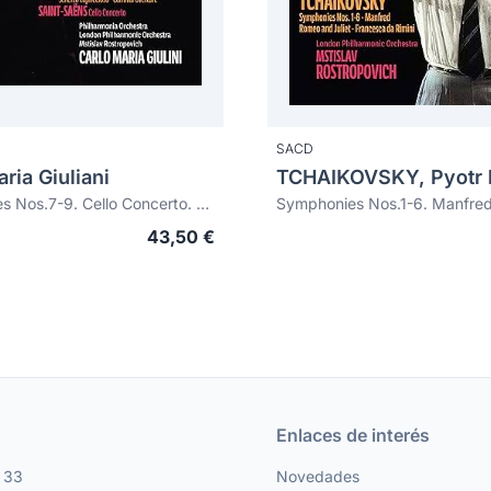
SACD
ria Giuliani
Symphonies Nos.7-9. Cello Concerto. Scherzo capriccioso. Carnival Overture / Cello Concerto
43,50 €
Enlaces de interés
, 33
Novedades