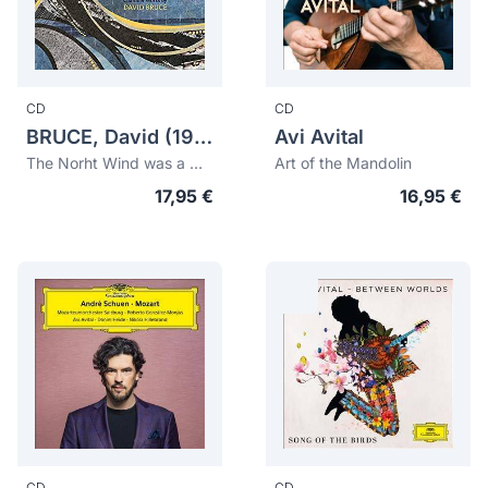
CD
CD
BRUCE, David (1970)
Avi Avital
The Norht Wind was a woman
Art of the Mandolin
17,95 €
16,95 €
CD
CD