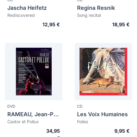
Jascha Heifetz
Regina Resnik
Rediscovered
Song recital
12,95 €
18,95 €
DVD
CD
RAMEAU, Jean-Philippe (1683-1764)
Les Voix Humaines
Castor et Pollux
Folies
34,95
9,95 €