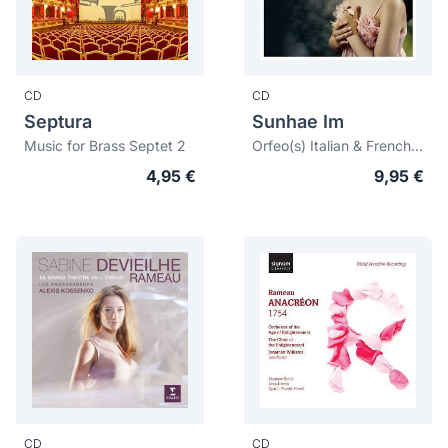
CD
CD
Septura
Sunhae Im
Music for Brass Septet 2
Orfeo(s) Italian & French Cantatas
4,95 €
9,95 €
CD
CD