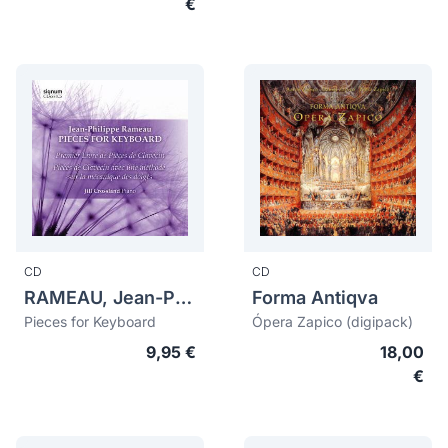
€
CD
CD
RAMEAU, Jean-Philippe (1683-1764)
Forma Antiqva
Pieces for Keyboard
Ópera Zapico (digipack)
9,95 €
18,00
€