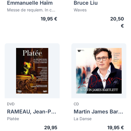
Emmanuelle Haïm
Bruce Liu
Messe de requiem. In convertendo dominus. In exitu Israel
Waves
19,95 €
20,50
€
DVD
CD
RAMEAU, Jean-Philippe (1683-1764)
Martin James Bartlett
Platée
La Danse
29,95
19,95 €