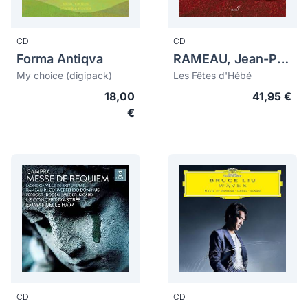
CD
CD
Forma Antiqva
RAMEAU, Jean-Philippe (1683-1764)
My choice (digipack)
Les Fêtes d'Hébé
18,00
41,95 €
€
CD
CD