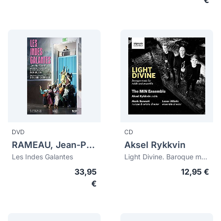
€
DVD
CD
RAMEAU, Jean-Philippe (1683-1764)
Aksel Rykkvin
Les Indes Galantes
Light Divine. Baroque music for treble and ensemble
33,95
12,95 €
€