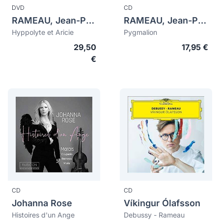
DVD
CD
RAMEAU, Jean-Philippe (1683-1764)
RAMEAU, Jean-Philippe (1683-1764)
Hyppolyte et Aricie
Pygmalion
29,50
17,95 €
€
CD
CD
Johanna Rose
Víkingur Ólafsson
Histoires d'un Ange
Debussy - Rameau