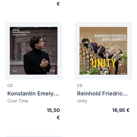
€
CD
CD
Konstantin Emelyanov
Reinhold Friedrich Brass Quintet
Over Time
Unity
15,50
16,95 €
€