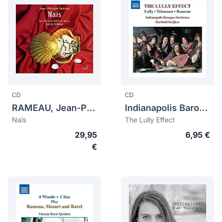
CD
CD
RAMEAU, Jean-Philippe (1683-1764)
Indianapolis Baroque Orchestra
Naïs
The Lully Effect
29,95
6,95 €
€