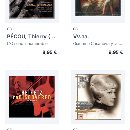
CD
CD
PÉCOU, Thierry (1965)
Vv.aa.
L'Oiseau innumérable
Giacomo Casanova y la musica de su tiempo
8,95 €
9,95 €
CD
CD