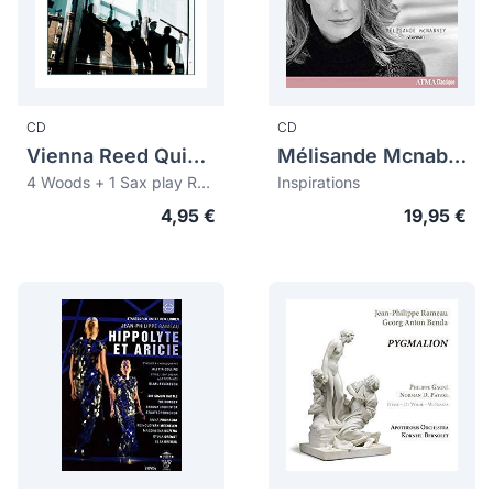
CD
CD
Vienna Reed Quintet
Mélisande Mcnabney
4 Woods + 1 Sax play Rameau, Mozart and Ravel
Inspirations
4,95 €
19,95 €