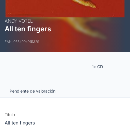
ANDY VOTEL
All ten fingers
EAN: 0634904015329
-
1x
CD
Pendiente de valoración
Título
All ten fingers