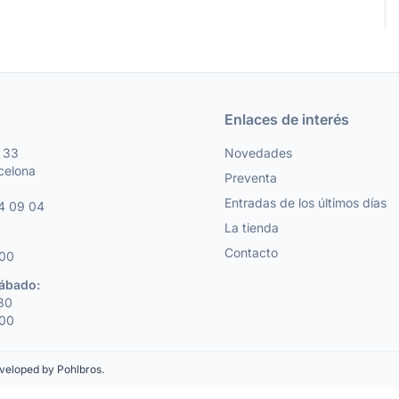
Enlaces de interés
, 33
Novedades
celona
Preventa
Entradas de los últimos días
4 09 04
La tienda
Contacto
:00
Sábado:
:30
:00
veloped by Pohlbros
.