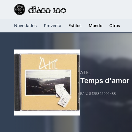
Novedades
Preventa
Estilos
Mundo
Otros
ATIC
Temps d'amor
EAN: 8425845905488