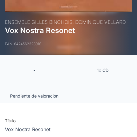
ENSEMBLE GILLES BINCHOIS,
DOMINIQUE VELLARD
Vox Nostra Resonet
EAN: 8424562323018
-
1x
CD
Pendiente de valoración
Título
Vox Nostra Resonet