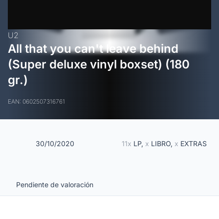
U2
All that you can't leave behind
(Super deluxe vinyl boxset) (180
gr.)
EAN: 0602507316761
30/10/2020
11x
LP,
x
LIBRO,
x
EXTRAS
Pendiente de valoración