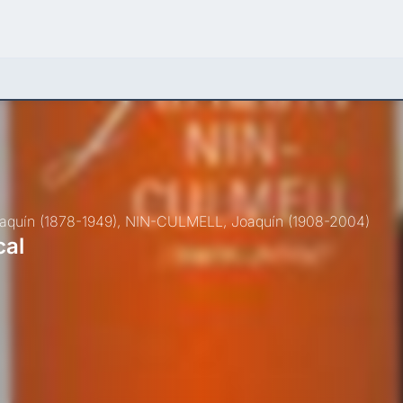
quín (1878-1949),
NIN-CULMELL, Joaquín (1908-2004)
cal