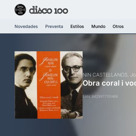
Novedades
Preventa
Estilos
Mundo
Otros
NIN CASTELLANOS, Joa
Obra coral i vo
EAN: 8429977101466