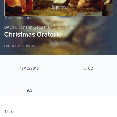
Disco recomendado
BACH, Johann Sebastian (1685-1750)
Christmas Oratorio
EAN: 0034571280318
18/12/2013
2x
CD
9.5
Título