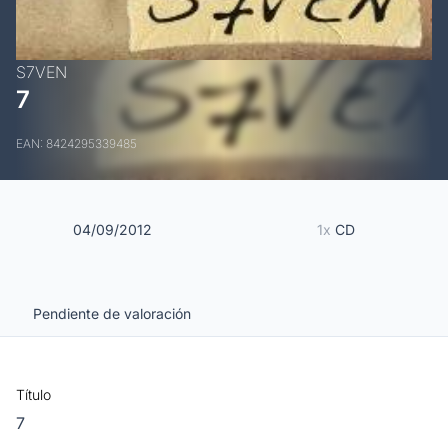
S7VEN
7
EAN: 8424295339485
04/09/2012
1x
CD
Pendiente de valoración
Título
7