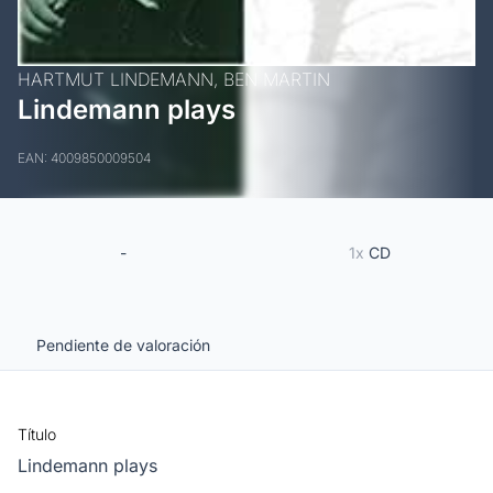
HARTMUT LINDEMANN,
BEN MARTIN
Lindemann plays
EAN: 4009850009504
-
1x
CD
Pendiente de valoración
Título
Lindemann plays