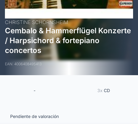
CHRISTINE SCHORNSHEIM
Cembalo & Hammerflügel Konzerte
/ Harpsichord & fortepiano
concertos
EAN: 4006408495413
-
3x
CD
Pendiente de valoración