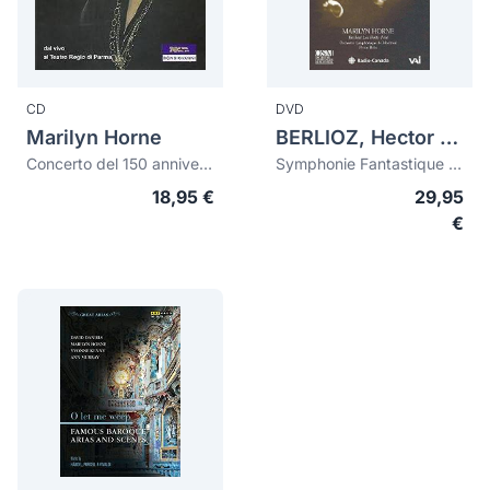
CD
DVD
Marilyn Horne
BERLIOZ, Hector (1803-1869)
Concerto del 150 anniversario del'apetura del Teatro Regio di Parma
Symphonie Fantastique + Les Nuits d'été
18,95 €
29,95
€