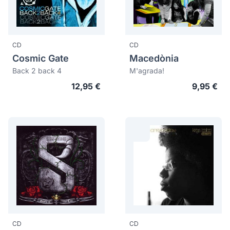
CD
CD
Cosmic Gate
Macedònia
Back 2 back 4
M'agrada!
12,95 €
9,95 €
CD
CD