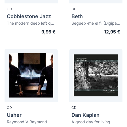
CD
CD
Cobblestone Jazz
Beth
The modern deep left quartet
Segueix-me el fil (Digipack)
9,95 €
12,95 €
CD
CD
Usher
Dan Kaplan
Raymond V Raymond
A good day for living