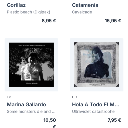
Gorillaz
Catamenia
Plastic beach (Digipak)
Cavalcade
8,95 €
15,95 €
LP
CD
Marina Gallardo
Hola A Todo El Mundo (Hatem)
Some monsters die and others return
Ultraviolet catastrophe
10,50
7,95 €
€