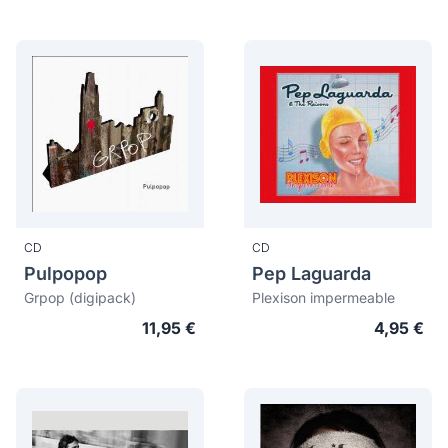
CD
CD
Pulpopop
Pep Laguarda
Grpop (digipack)
Plexison impermeable
11,95 €
4,95 €