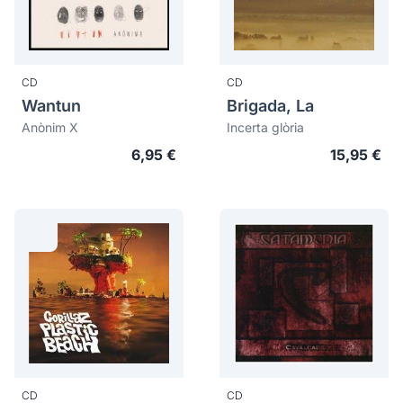
CD
CD
Wantun
Brigada, La
Anònim X
Incerta glòria
6,95 €
15,95 €
CD
CD