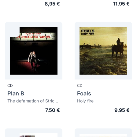
8,95 €
11,95 €
CD
CD
Plan B
Foals
The defamation of Strickland Banks
Holy fire
7,50 €
9,95 €