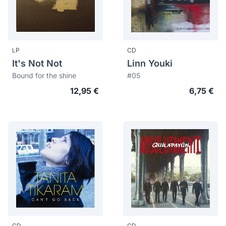
LP
CD
It's Not Not
Linn Youki
Bound for the shine
#05
12,95 €
6,75 €
CD
CD