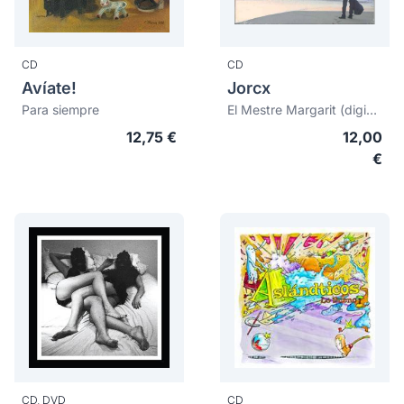
CD
CD
Avíate!
Jorcx
Para siempre
El Mestre Margarit (digipack)
12,75 €
12,00
€
CD,
DVD
CD