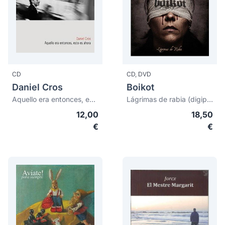
CD
CD,
DVD
Daniel Cros
Boikot
Aquello era entonces, esto es ahora (digipack)
Lágrimas de rabia (digipack)
12,00
18,50
€
€