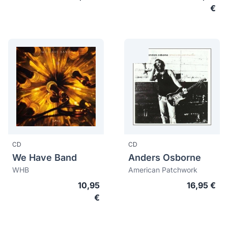
€
CD
CD
We Have Band
Anders Osborne
WHB
American Patchwork
10,95
16,95 €
€