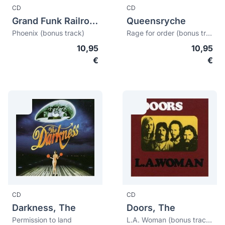
CD
CD
Grand Funk Railroad
Queensryche
Phoenix (bonus track)
Rage for order (bonus tracks)
10,95
10,95
€
€
CD
CD
Darkness, The
Doors, The
Permission to land
L.A. Woman (bonus tracks)