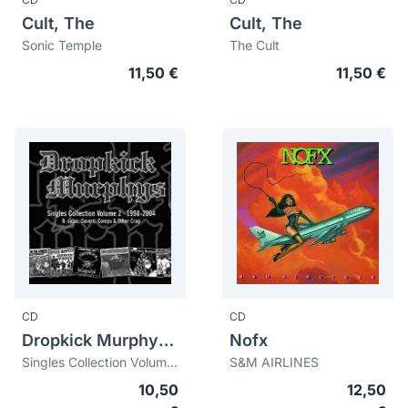
Cult, The
Cult, The
Sonic Temple
The Cult
11,50 €
11,50 €
CD
CD
Dropkick Murphys, The
Nofx
Singles Collection Volume 2 1988-2004. B-sides, Covers, Comps & Other Crap
S&M AIRLINES
10,50
12,50