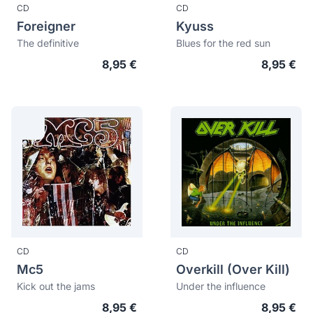
CD
CD
Foreigner
Kyuss
The definitive
Blues for the red sun
8,95 €
8,95 €
CD
CD
Mc5
Overkill (Over Kill)
Kick out the jams
Under the influence
8,95 €
8,95 €