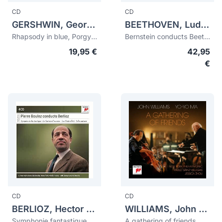
CD
CD
GERSHWIN, George (1898-1937)
BEETHOVEN, Ludwig van (1770-1827)
Rhapsody in blue, Porgy and Bess arrangements...
Bernstein conducts Beethoven: Symphonies, Overtures, Missa Solemnis
19,95 €
42,95
€
CD
CD
BERLIOZ, Hector (1803-1869)
WILLIAMS, John (1932)
Symphonie fantastique. Le Carnaval romain. Les Nuits d'été...
A gathering of friends