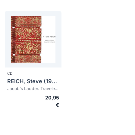
CD
REICH, Steve (1936)
Jacob's Ladder. Traveler's Prayer
20,95
€