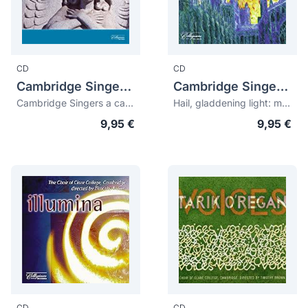
CD
CD
Cambridge Singers, The
Cambridge Singers, The
Cambridge Singers a cappella
Hail, gladdening light: music of the english church
9,95 €
9,95 €
CD
CD