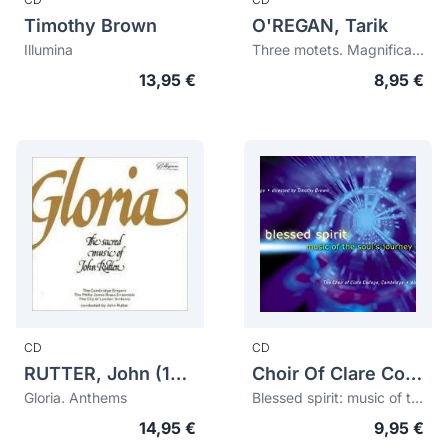
Timothy Brown
O'REGAN, Tarik
Illumina
Three motets. Magnificat & Nunc Dimittis. Two Upper-Voice Settings. Colimaçon
13,95 €
8,95 €
CD
CD
RUTTER, John (1945)
Choir Of Clare College, Cambridge
Gloria. Anthems
Blessed spirit: music of the soul's journey
14,95 €
9,95 €