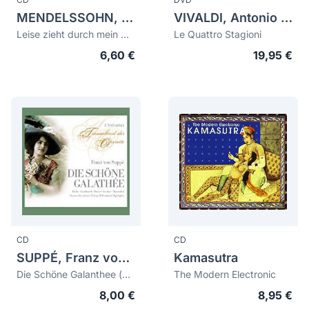
MENDELSSOHN, Felix (1809-1847)
VIVALDI, Antonio (1678-1741)
Leise zieht durch mein Gemüth
Le Quattro Stagioni
6,60 €
19,95 €
CD
CD
SUPPÉ, Franz von (1819-1895)
Kamasutra
Die Schöne Galanthee (bonus: die Schöne Helena, Offenbach, highlights)
The Modern Electronic
8,00 €
8,95 €