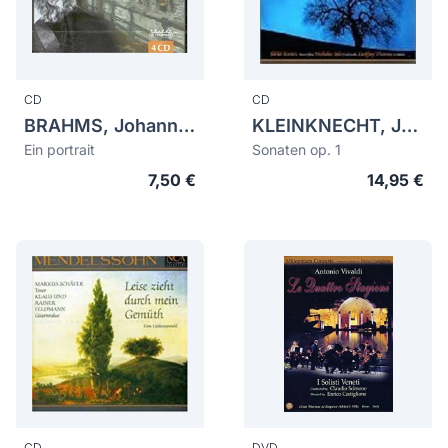
CD
CD
BRAHMS, Johannes (1833-1897)
KLEINKNECHT, Jakob Friedrich (1722-1794)
Ein portrait
Sonaten op. 1
7,50 €
14,95 €
CD
DVD