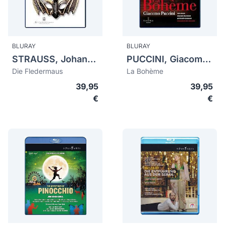
BLURAY
BLURAY
STRAUSS, Johann II (1825-1899)
PUCCINI, Giacomo (1858-1924)
Die Fledermaus
La Bohème
39,95
39,95
€
€