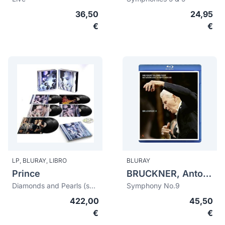
36,50
24,95
€
€
LP,
BLURAY,
LIBRO
BLURAY
Prince
BRUCKNER, Anton (1824-1896)
Diamonds and Pearls (super deluxe edition)
Symphony No.9
422,00
45,50
€
€