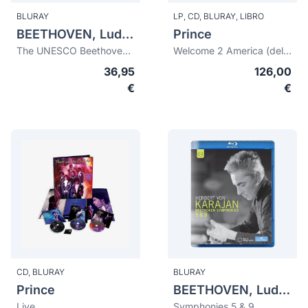
BLURAY
LP,
CD,
BLURAY,
LIBRO
BEETHOVEN, Ludwig van (1770-1827)
Prince
The UNESCO Beethoven Symphony No.9 for Peace
Welcome 2 America (deluxe edition)
36,95
126,00
€
€
CD,
BLURAY
BLURAY
Prince
BEETHOVEN, Ludwig van (1770-1827)
Live
Symphonies 5 & 9