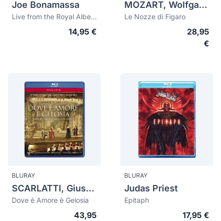
Joe Bonamassa
MOZART, Wolfgang Amadeus (1756-1791)
Live from the Royal Albert Hall
Le Nozze di Figaro
14,95 €
28,95
€
BLURAY
BLURAY
SCARLATTI, Giuseppe (1718-1777)
Judas Priest
Dove è Amore è Gelosia
Epitaph
43,95
17,95 €