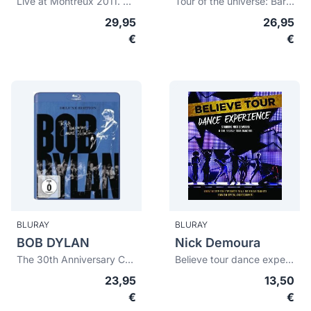
Live at Montreux 2011. Greatest Hits
Tour of the universe: Barcelona 20/21.11.09
29,95
26,95
€
€
BLURAY
BLURAY
BOB DYLAN
Nick Demoura
The 30th Anniversary Concert Celebration (deluxe edition)
Believe tour dance experience
23,95
13,50
€
€