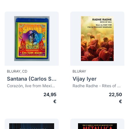
BLURAY,
CD
BLURAY
Santana (Carlos Santana)
Vijay Iyer
Corazón, live from Mexico: Live it to believe it
Radhe Radhe - Rites of Holi (digipack)
24,95
22,50
€
€