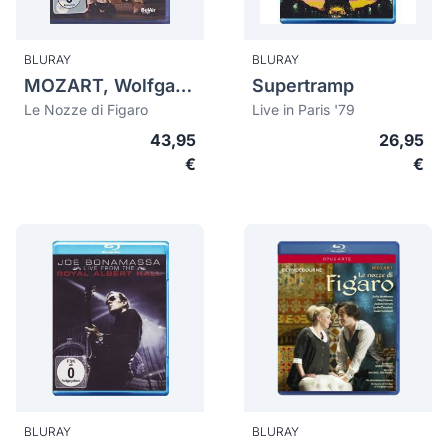
BLURAY
BLURAY
MOZART, Wolfgang Amadeus (1756-1791)
Supertramp
Le Nozze di Figaro
Live in Paris '79
43,95
26,95
€
€
BLURAY
BLURAY