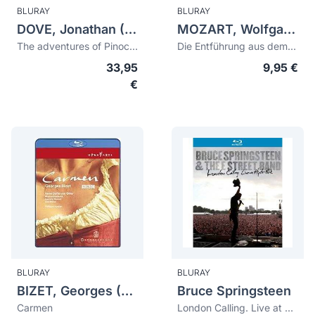
BLURAY
BLURAY
DOVE, Jonathan (1959)
MOZART, Wolfgang Amadeus (1756-1791)
The adventures of Pinocchio
Die Entführung aus dem Serail
33,95
9,95 €
€
BLURAY
BLURAY
BIZET, Georges (1838-1875)
Bruce Springsteen
Carmen
London Calling. Live at Hyde Park